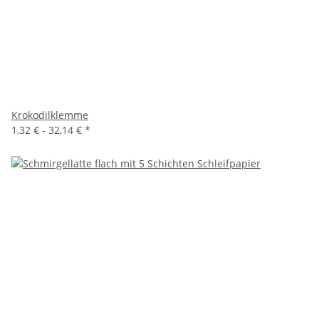
Krokodilklemme
1,32 € -
32,14 €
*