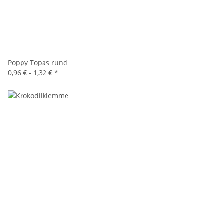
Poppy Topas rund
0,96 € -
1,32 €
*