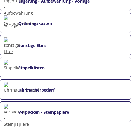
Lagerung - Aufbewahrung - Vorlage
Ordnungskästen
sonstige Etuis
Stapelkästen
Uhrmacherbedarf
Verpacken - Steinpapiere