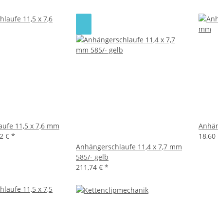
ufe 11,5 x 7,6 mm
Anhän
12 €
*
18,60 
Anhängerschlaufe 11,4 x 7,7 mm
585/- gelb
211,74 €
*