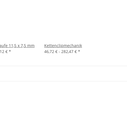
ufe 11,5 x 7,5 mm
Kettenclipmechanik
,12 €
*
46,72 € -
282,47 €
*