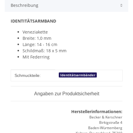
Beschreibung
IDENTITÄTSARMBAND
Veneziakette
Breite: 1,0 mm
Länge: 14 - 16 cm
Schildmaß: 18 x 5 mm
Mit Federring
Produkteigenschaft
Wert
Identitätsarmbänder
Schmuckteile:
Angaben zur Produktsicherheit
Herstellerinformationen:
Becker & Kerschner
Birkigstraße 4
Baden-Württemberg