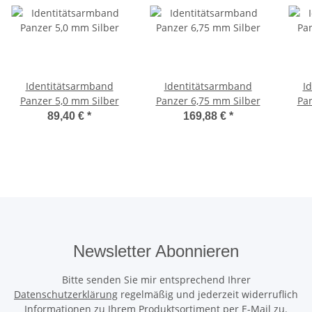
Identitätsarmband
Identitätsarmband
I
Panzer 5,0 mm Silber
Panzer 6,75 mm Silber
Pan
89,40 €
*
169,88 €
*
Newsletter Abonnieren
Bitte senden Sie mir entsprechend Ihrer
Datenschutzerklärung
regelmäßig und jederzeit widerruflich
Informationen zu Ihrem Produktsortiment per E-Mail zu.