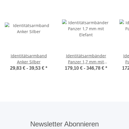
Identitätsarmband
Identitätsarmbänder
Id
Anker Silber
Panzer 1,7 mm mit
P
Elefant
29,83 € -
39,53 €
*
179,10 € -
346,78 €
*
172
Newsletter Abonnieren