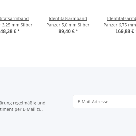
titätsarmband
Identitätsarmband
Identitätsar
 3,25 mm Silber
Panzer 5,0 mm Silber
Panzer 6,75 mm
48,38 €
*
89,40 €
*
169,88 €
lärung
regelmäßig und
timent per E-Mail zu.
Newsletter Abonnieren