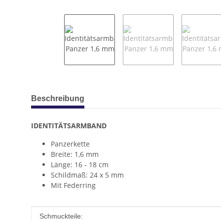
weitere Registerkarten anzeigen
Beschreibung
IDENTITÄTSARMBAND
Panzerkette
Breite: 1,6 mm
Länge: 16 - 18 cm
Schildmaß: 24 x 5 mm
Mit Federring
Produkteigenschaft
Wert
Schmuckteile: