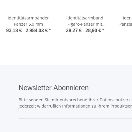
Identitätsarmbänder
Identitätsarmband
Iden
Panzer 5,0 mm
Figaro-Panzer mit
Panzer
Anhänger Silber
93,18 € -
2.984,03 €
*
28,27 € -
28,90 €
*
Newsletter Abonnieren
Bitte senden Sie mir entsprechend Ihrer
Datenschutzerk
jederzeit widerruflich Informationen zu Ihrem Produktsor