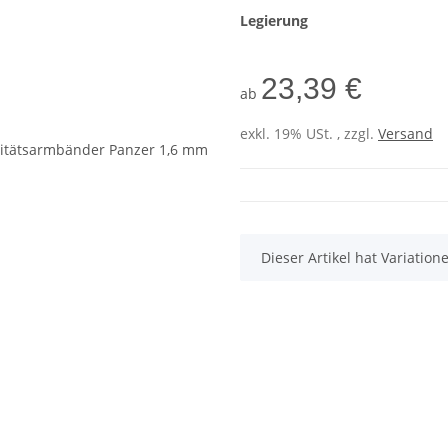
Legierung
23,39 €
ab
exkl. 19% USt. , zzgl.
Versand
x
Dieser Artikel hat Variatio