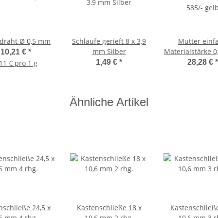
rdraht Ø 0,5 mm
Schlaufe gerieft 8 x 3,9
Mutter einf
mm Silber
Materialstärke 
10,21 €
*
585/- gel
1,49 €
*
28,28 €
*
11 € pro 1 g
Ähnliche Artikel
nschließe 24,5 x
Kastenschließe 18 x
Kastenschließe
,6 mm 4 rhg.
10,6 mm 2 rhg.
10,6 mm 3 r