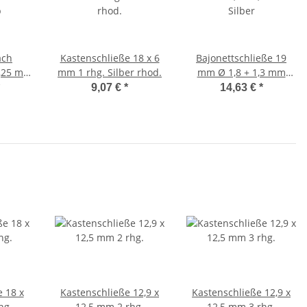
ach
Kastenschließe 18 x 6
Bajonettschließe 19
0,25 mm
mm 1 rhg. Silber rhod.
mm Ø 1,8 + 1,3 mm
b
Silber
9,07 €
*
14,63 €
*
 18 x
Kastenschließe 12,9 x
Kastenschließe 12,9 x
hg.
12,5 mm 2 rhg.
12,5 mm 3 rhg.