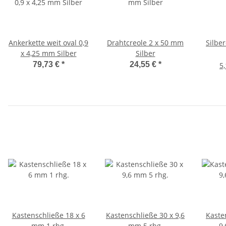
Ankerkette weit oval 0,9
Drahtcreole 2 x 50 mm
Silbe
x 4,25 mm Silber
Silber
79,73 €
*
24,55 €
*
5,
Kastenschließe 18 x 6
Kastenschließe 30 x 9,6
Kaste
mm 1 rhg.
mm 5 rhg.
9