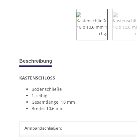
weitere Registerkarten anzeigen
Beschreibung
KASTENSCHLOSS
Bodenschließe
1-reihig
Gesamtlänge: 18 mm
Breite: 10,6 mm
Produkteigenschaft
Wert
Armbandschließen: