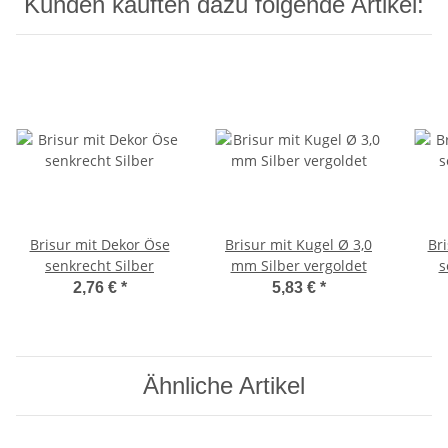
Kunden kauften dazu folgende Artikel:
Brisur mit Dekor Öse
Brisur mit Kugel Ø 3,0
Br
senkrecht Silber
mm Silber vergoldet
s
2,76 €
*
5,83 €
*
Ähnliche Artikel