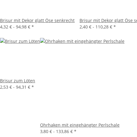
Brisur mit Dekor glatt Öse senkrecht
Brisur mit Dekor glatt Öse 
4,32 € -
94,98 €
*
2,40 € -
110,28 €
*
Brisur zum Löten
2,53 € -
94,31 €
*
Ohrhaken mit eingehängter Perlschale
3,80 € -
133,86 €
*