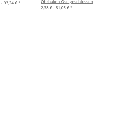
Ohrhaken Öse geschlossen
 -
93,24 €
*
2,38 € -
81,05 €
*