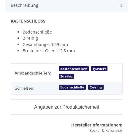
Beschreibung
KASTENSCHLOSS
Bodenschließe
2-reihig
Gesamtlänge: 12,9 mm
Breite inkl. Ösen: 12,5 mm
Produkteigenschaft
Wert
Kastenschließen
graviert
Armbandschließen:
2-reihig
Bodenschließe
2-reihig
Schließen:
Angaben zur Produktsicherheit
Herstellerinformationen:
Becker & Kerschner