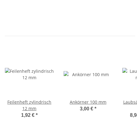
Feilenheft zylindrisch
Ankörner 100 mm
Laubsä
12 mm
3,00 €
*
1,92 €
*
8,9