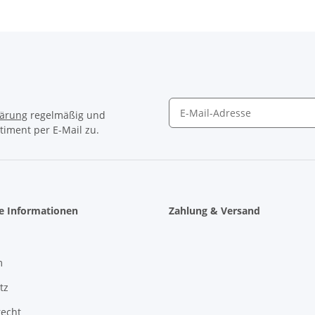
lärung
regelmäßig und
timent per E-Mail zu.
Newsletter Abonnieren
he Informationen
Zahlung & Versand
m
tz
recht