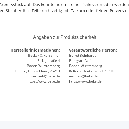
itsstück auf. Das könnte nur mit einer Feile vermieden werden, der
hen Sie aber Ihre Feile rechtzeitig mit Talkum oder feinen Pulvers nas
Angaben zur Produktsicherheit
Herstellerinformationen:
verantwortliche Person:
Becker & Kerschner
Bernd Beinhardt
Birkigstraße 4
Birkigstraße 4
Baden-Württemberg
Baden-Württemberg
Keltern, Deutschland, 75210
Keltern, Deutschland, 75210
vertrieb@beke.de
vertrieb@beke.de
https://www.beke.de
https://www.beke.de