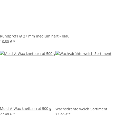
Rundprofil Ø 27 mm medium hart - blau
10,80 €
*
Mold-A-Wax knetbar rot 500 g
Wachsdrähte weich Sortiment
27,48 €
*
32,40 €
*