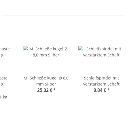
aste
M. Schließe kugel Ø 8,0
Schleifspindel mit
 g
mm Silber
verstärktem Schaft
25,32 €
*
0,84 €
*
1 kg