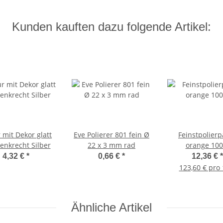
Kunden kauften dazu folgende Artikel:
 mit Dekor glatt
Eve Polierer 801 fein Ø
Feinstpolierp
enkrecht Silber
22 x 3 mm rad
orange 100
4,32 €
*
0,66 €
*
12,36 €
*
123,60 € pro 
Ähnliche Artikel