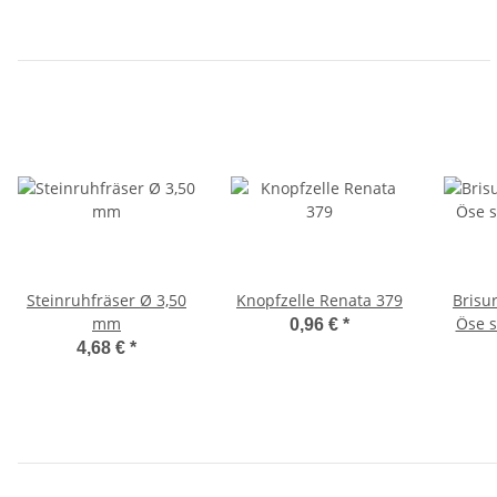
Steinruhfräser Ø 3,50
Knopfzelle Renata 379
Brisur
mm
Öse s
0,96 €
*
4,68 €
*