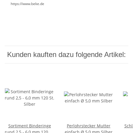
https://www.beke.de
Kunden kauften dazu folgende Artikel:
Sortiment Binderinge
Perlohrstecker Mutter
Schl
rund 2,5 - 6,0 mm 120 St.
einfach Ø 5,0 mm Silber