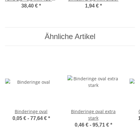
Silber
38,40 €
*
1,94 €
*
Ähnliche Artikel
Binderinge oval
Binderinge oval extra
stark
0,05 € -
77,64 €
*
0,46 € -
95,71 €
*