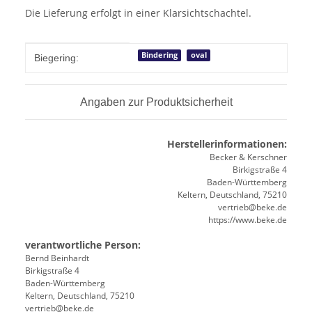
Die Lieferung erfolgt in einer Klarsichtschachtel.
Produkteigenschaft
Wert
Bindering
oval
Biegering:
Angaben zur Produktsicherheit
Herstellerinformationen:
Becker & Kerschner
Birkigstraße 4
Baden-Württemberg
Keltern, Deutschland, 75210
vertrieb@beke.de
https://www.beke.de
verantwortliche Person:
Bernd Beinhardt
Birkigstraße 4
Baden-Württemberg
Keltern, Deutschland, 75210
vertrieb@beke.de