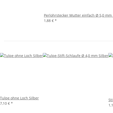
Perlohrstecker Mutter einfach Ø 5,0 mm 
1,88 €
*
Tulpe ohne Loch Silber
St
7,10 €
*
1,