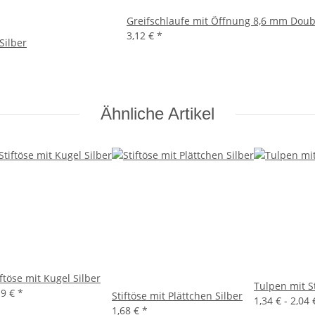
Greifschlaufe mit Öffnung 8,6 mm Doub
3,12 €
*
Silber
Ähnliche Artikel
iftöse mit Kugel Silber
Tulpen mit S
19 €
*
Stiftöse mit Plättchen Silber
1,34 € -
2,04
1,68 €
*