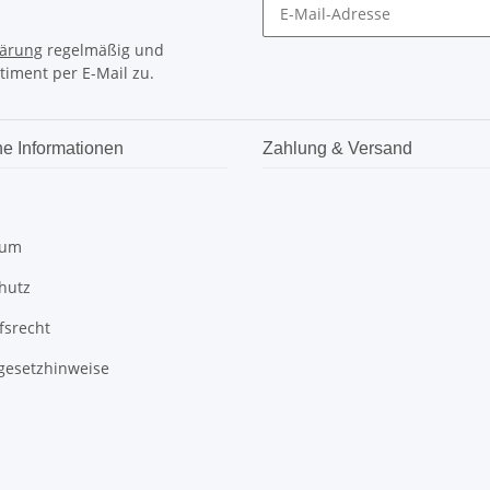
lärung
regelmäßig und
timent per E-Mail zu.
he Informationen
Zahlung & Versand
sum
hutz
fsrecht
egesetzhinweise