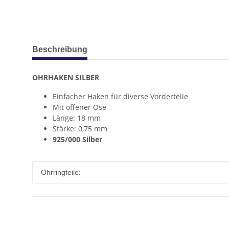
weitere Registerkarten anzeigen
Beschreibung
OHRHAKEN SILBER
Einfacher Haken für diverse Vorderteile
Mit offener Öse
Länge: 18 mm
Stärke: 0,75 mm
925/000 Silber
Produkteigenschaft
Wert
Ohrringteile: