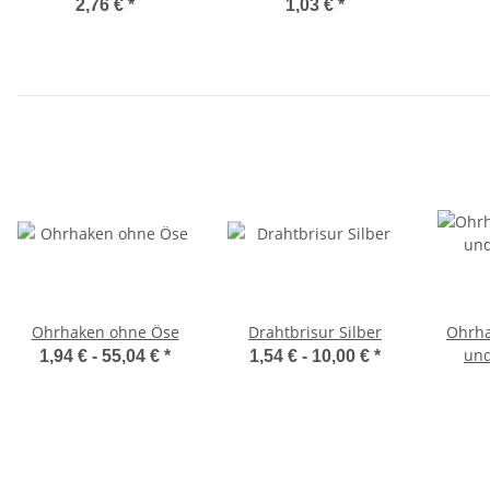
2,76 €
*
1,03 €
*
Ohrhaken ohne Öse
Drahtbrisur Silber
Ohrha
und
1,94 € -
55,04 €
*
1,54 € -
10,00 €
*