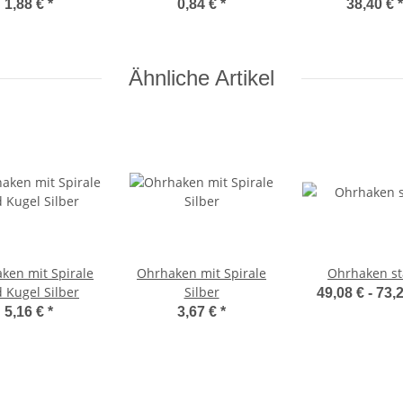
Silber
Silber
St. Silber
1,88 €
*
0,84 €
*
38,40 €
*
Ähnliche Artikel
ken mit Spirale
Ohrhaken mit Spirale
Ohrhaken st
 Kugel Silber
Silber
49,08 € -
73,
5,16 €
*
3,67 €
*