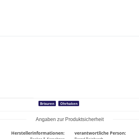
Brisuren
Ohrhaken
Angaben zur Produktsicherheit
Herstellerinformationen:
verantwortliche Person:
Becker & Kerschner
Bernd Beinhardt