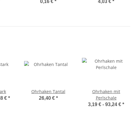
Silber
0,16 €
*
4,03 €
*
ark
Ohrhaken Tantal
Ohrhaken mit
Perlschale
28 €
*
26,40 €
*
3,19 € -
93,24 €
*