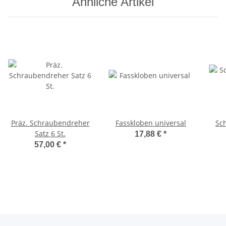
Ähnliche Artikel
Präz. Schraubendreher
Fasskloben universal
Sch
Satz 6 St.
17,88 €
*
57,00 €
*