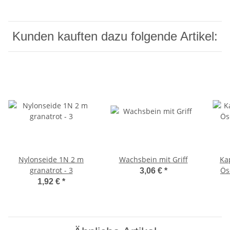
Kunden kauften dazu folgende Artikel:
Nylonseide 1N 2 m
Wachsbein mit Griff
Ka
granatrot - 3
Ös
3,06 €
*
1,92 €
*