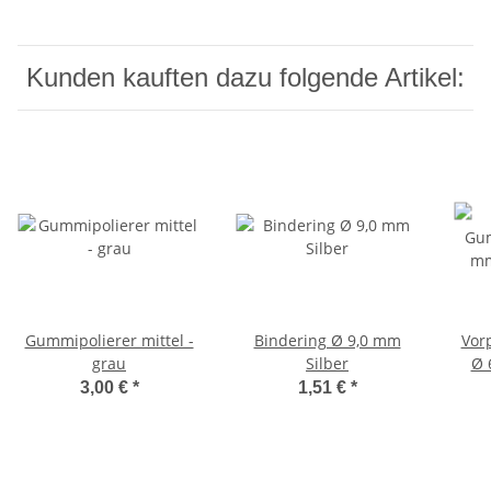
Kunden kauften dazu folgende Artikel:
Gummipolierer mittel -
Bindering Ø 9,0 mm
Vor
grau
Silber
Ø 
3,00 €
*
1,51 €
*