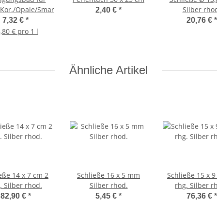
/Kor./Opale/Smar./Türkise
Silber rho
2,40 €
*
7,32 €
*
20,76 €
*
,80 € pro 1 l
Ähnliche Artikel
eße 14 x 7 cm 2
Schließe 16 x 5 mm
Schließe 15 x 
. Silber rhod.
Silber rhod.
rhg. Silber r
82,90 €
*
5,45 €
*
76,36 €
*