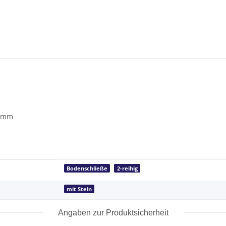
0 mm
Bodenschließe
2-reihig
mit Stein
Angaben zur Produktsicherheit