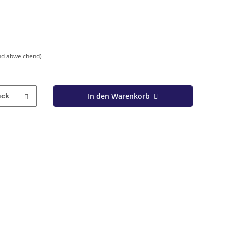
nd abweichend)
In den Warenkorb
ück