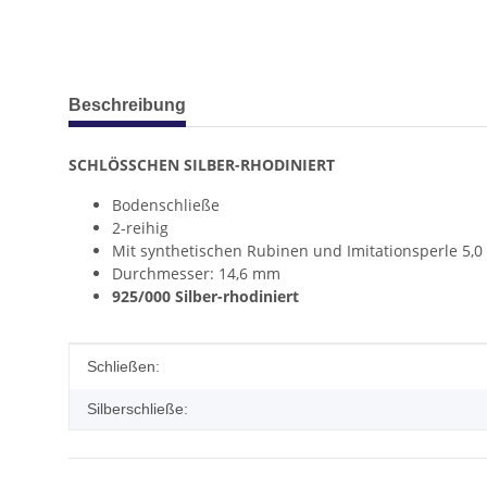
weitere Registerkarten anzeigen
Beschreibung
SCHLÖSSCHEN SILBER-RHODINIERT
Bodenschließe
2-reihig
Mit synthetischen Rubinen und Imitationsperle 5,
Durchmesser: 14,6 mm
925/000 Silber-rhodiniert
Produkteigenschaft
Wert
Schließen:
Silberschließe: