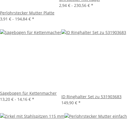
2,94 € -
230,56 €
*
Perlohrstecker Mutter Platte
3,91 € -
194,84 €
*
Sägebogen für Kettenmacher
ID Ringhalter Set zu 531903683
13,20 € -
14,16 €
*
149,90 €
*