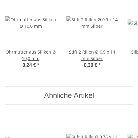
Ohrmutter aus Silikon Ø
Stift 2 Rillen Ø 0,9 x 14
Sil
10,0 mm
mm Silber
0,24 €
*
0,30 €
*
Ähnliche Artikel