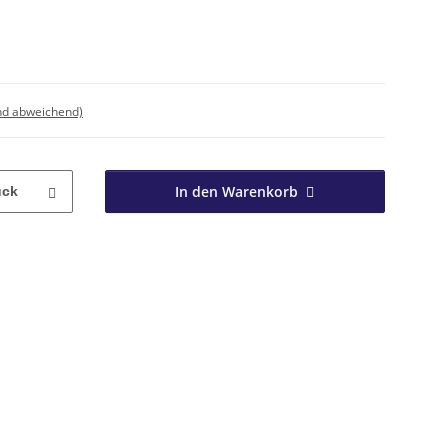
nd abweichend)
In den Warenkorb
ück