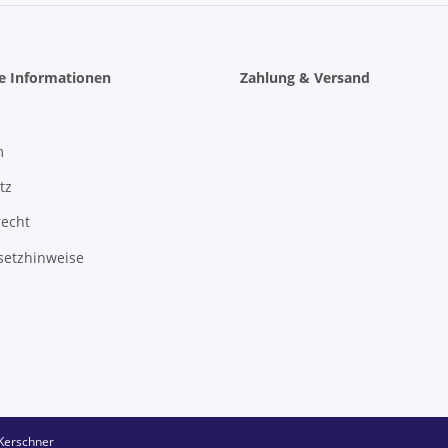
he Informationen
Zahlung & Versand
m
tz
recht
setzhinweise
Kerschner