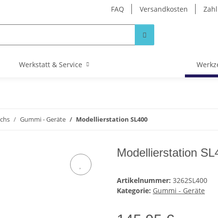
FAQ
Versandkosten
Zahl
Werkstatt & Service
Werkz
achs
Gummi - Geräte
Modellierstation SL400
Modellierstation SL
Artikelnummer:
3262SL400
Kategorie:
Gummi - Geräte