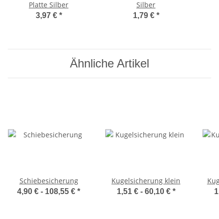
Platte Silber
Silber
3,97 €
*
1,79 €
*
Ähnliche Artikel
Schiebesicherung
Kugelsicherung klein
Kug
4,90 € -
108,55 €
*
1,51 € -
60,10 €
*
1