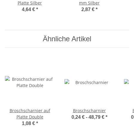
Platte Silber
mm Silber
4,64 €
*
2,87 €
*
Ähnliche Artikel
Broschscharnier auf
Broschscharnier
Platte Double
0,24 € -
48,79 €
*
0
1,08 €
*