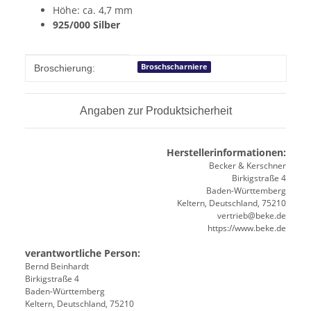
Höhe: ca. 4,7 mm
925/000 Silber
Produkteigenschaft
Wert
Broschscharniere
Broschierung:
Angaben zur Produktsicherheit
Herstellerinformationen:
Becker & Kerschner
Birkigstraße 4
Baden-Württemberg
Keltern, Deutschland, 75210
vertrieb@beke.de
https://www.beke.de
verantwortliche Person:
Bernd Beinhardt
Birkigstraße 4
Baden-Württemberg
Keltern, Deutschland, 75210