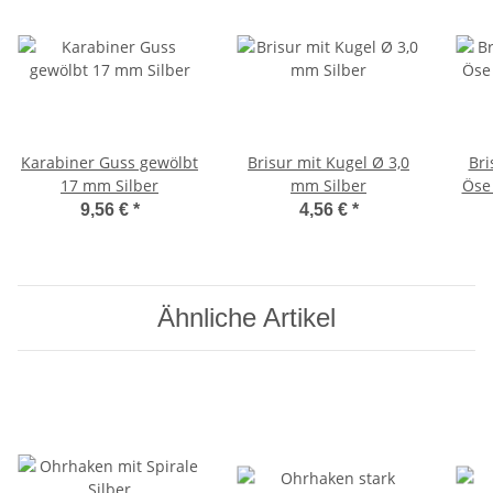
Karabiner Guss gewölbt
Brisur mit Kugel Ø 3,0
Bri
17 mm Silber
mm Silber
Öse 
9,56 €
*
4,56 €
*
Ähnliche Artikel