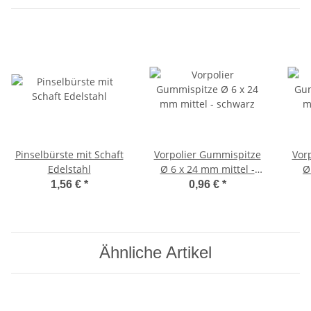
Pinselbürste mit Schaft
Vorpolier Gummispitze
Vor
Edelstahl
Ø 6 x 24 mm mittel -
Ø
schwarz
1,56 €
*
0,96 €
*
Ähnliche Artikel