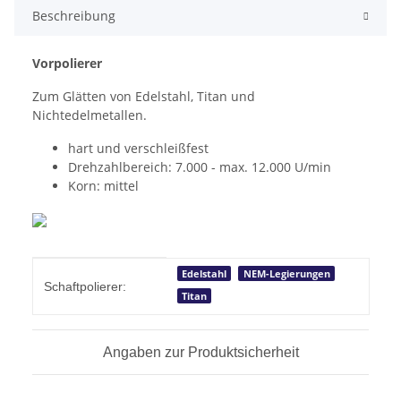
Beschreibung
Vorpolierer
Zum Glätten von Edelstahl, Titan und
Nichtedelmetallen.
hart und verschleißfest
Drehzahlbereich: 7.000 - max. 12.000 U/min
Korn: mittel
Produkteigenschaft
Wert
Edelstahl
NEM-Legierungen
Schaftpolierer:
Titan
Angaben zur Produktsicherheit