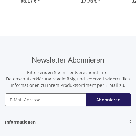
96,17 €
*
17,76 €
*
32
Newsletter Abonnieren
Bitte senden Sie mir entsprechend Ihrer
Datenschutzerklärung
regelmäßig und jederzeit widerruflich
Informationen zu Ihrem Produktsortiment per E-Mail zu.
Abonnieren
Newsletter Abonnieren
Informationen