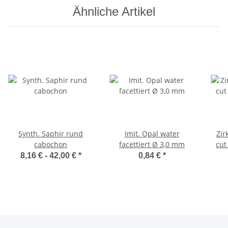
Ähnliche Artikel
Synth. Saphir rund
Imit. Opal water
Zir
cabochon
facettiert Ø 3,0 mm
cut
8,16 € -
42,00 €
*
0,84 €
*