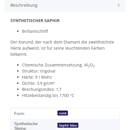
Beschreibung
SYNTHETISCHER SAPHIR
Brillantschliff
Der Korund, der nach dem Diamant die zweithöchste
Härte aufweist, ist für seine leuchtenden Farben
bekannt.
Chemische Zusammensetzung: Al
O
2
3
Struktur: trigonal
Härte: 9 / Mohs
Dichte: 3,9 g/cm³
Brechungsindex: 1,7
Hitzebeständig bis 1700 °C
Produkteigenschaft
Wert
rund
Form:
Synthetische
Saphir blau
Steine: