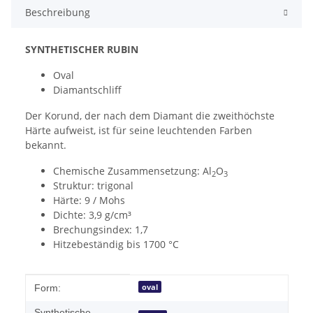
Beschreibung
SYNTHETISCHER RUBIN
Oval
Diamantschliff
Der Korund, der nach dem Diamant die zweithöchste
Härte aufweist, ist für seine leuchtenden Farben
bekannt.
Chemische Zusammensetzung: Al
O
2
3
Struktur: trigonal
Härte: 9 / Mohs
Dichte: 3,9 g/cm³
Brechungsindex: 1,7
Hitzebeständig bis 1700 °C
Produkteigenschaft
Wert
oval
Form:
Synthetische