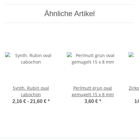
Ähnliche Artikel
Synth. Rubin oval
Perlmutt grün oval
Zirko
cabochon
gemugelt 15 x 8 mm
2,16 € -
21,60 €
*
3,60 €
*
14