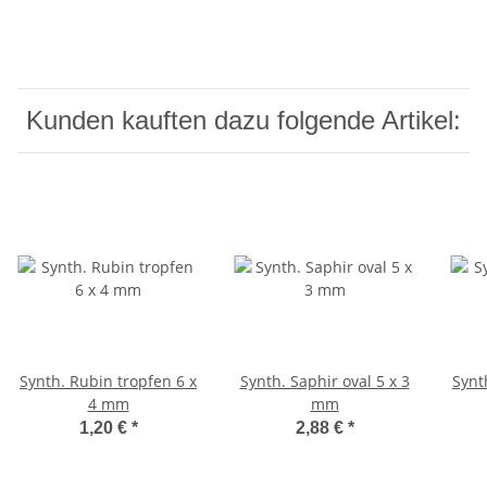
Kunden kauften dazu folgende Artikel:
Synth. Rubin tropfen 6 x
Synth. Saphir oval 5 x 3
Synt
4 mm
mm
1,20 €
*
2,88 €
*