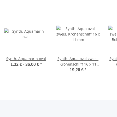
Synth. Aquamarin oval
Synth. Aqua oval zweis.
Synt
Kronenschliff 16 x 11
1,32 € -
36,00 €
*
mm
Bo
19,20 €
*