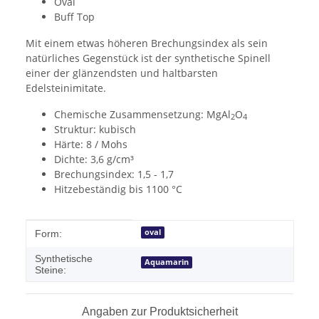
Oval
Buff Top
Mit einem etwas höheren Brechungsindex als sein
natürliches Gegenstück ist der synthetische Spinell
einer der glänzendsten und haltbarsten
Edelsteinimitate.
Chemische Zusammensetzung: MgAl
O
2
4
Struktur: kubisch
Härte: 8 / Mohs
Dichte: 3,6 g/cm³
Brechungsindex: 1,5 - 1,7
Hitzebeständig bis 1100 °C
Produkteigenschaft
Wert
oval
Form:
Synthetische
Aquamarin
Steine:
Angaben zur Produktsicherheit