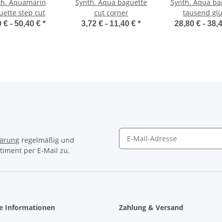
th. Aquamarin
Synth. Aqua baguette
Synth. Aqua ba
uette step cut
cut corner
tausend gl
0 € -
50,40 €
*
3,72 € -
11,40 €
*
28,80 € -
38,
lärung
regelmäßig und
timent per E-Mail zu.
Newsletter Abonnieren
he Informationen
Zahlung & Versand