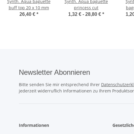
Synth. Aqua baguette
Synth. Aqua baguette
Syn
buff top 20 x 10 mm
princess cut
bag
26,40 €
*
1,32 € -
28,80 €
*
1,2
Newsletter Abonnieren
Bitte senden Sie mir entsprechend Ihrer
Datenschutzerk
jederzeit widerruflich Informationen zu Ihrem Produktsor
Informationen
Gesetzlic