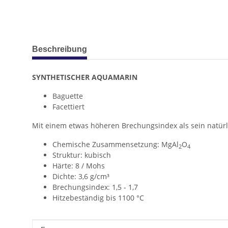
weitere Registerkarten anzeigen
Beschreibung
SYNTHETISCHER AQUAMARIN
Baguette
Facettiert
Mit einem etwas höheren Brechungsindex als sein natürli
Chemische Zusammensetzung: MgAl
O
2
4
Struktur: kubisch
Härte: 8 / Mohs
Dichte: 3,6 g/cm³
Brechungsindex: 1,5 - 1,7
Hitzebeständig bis 1100 °C