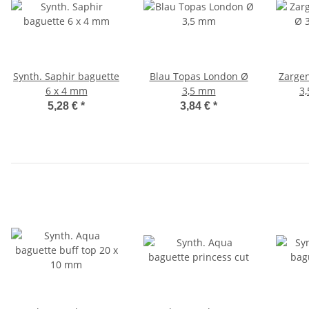
Synth. Saphir baguette
Blau Topas London Ø
Zarge
6 x 4 mm
3,5 mm
3
5,28 €
*
3,84 €
*