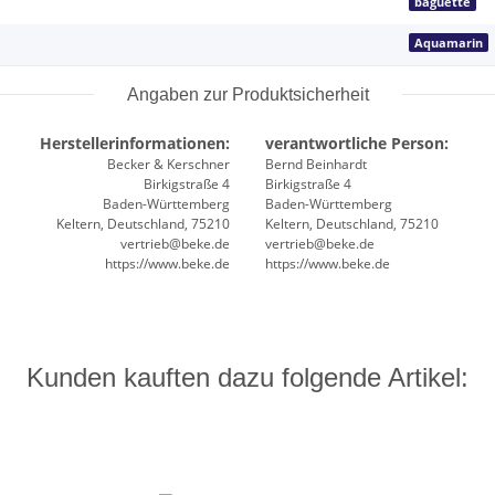
baguette
Aquamarin
Angaben zur Produktsicherheit
Herstellerinformationen:
verantwortliche Person:
Becker & Kerschner
Bernd Beinhardt
Birkigstraße 4
Birkigstraße 4
Baden-Württemberg
Baden-Württemberg
Keltern, Deutschland, 75210
Keltern, Deutschland, 75210
vertrieb@beke.de
vertrieb@beke.de
https://www.beke.de
https://www.beke.de
Kunden kauften dazu folgende Artikel: