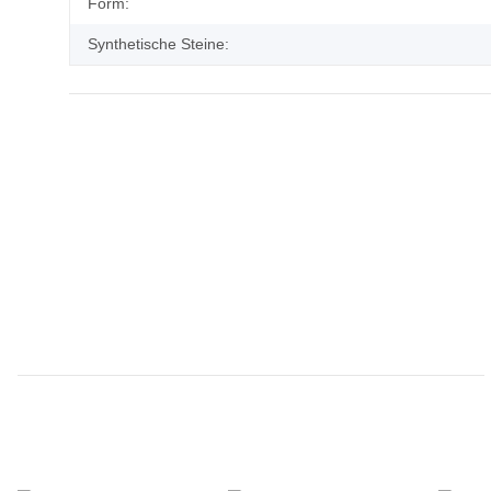
Produkteigenschaft
Wert
Form:
Synthetische Steine: