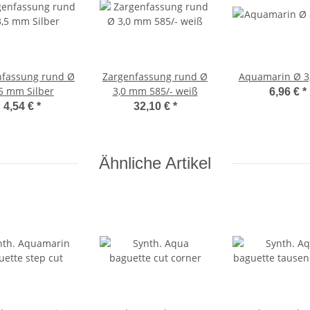
nfassung rund Ø
Zargenfassung rund Ø
Aquamarin Ø 3
,5 mm Silber
3,0 mm 585/- weiß
6,96 €
*
4,54 €
*
32,10 €
*
Ähnliche Artikel