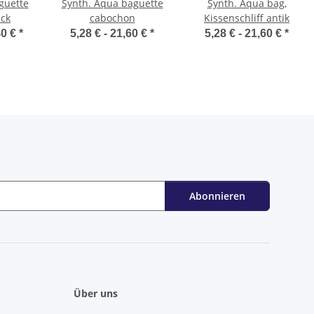
guette
Synth. Aqua baguette
Synth. Aqua bag,
ück
cabochon
Kissenschliff antik
40 €
*
5,28 € -
21,60 €
*
5,28 € -
21,60 €
*
Abonnieren
Über uns