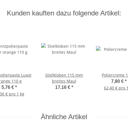
Kunden kauften dazu folgende Artikel:
polierpaste Luxor
Stielkloben 115 mm
Poliercreme 1
range 110 g
breites Maul
7,80 €
*
5,76 €
*
17,16 €
*
62,40 € pro 
36 € pro 1 kg
Ähnliche Artikel