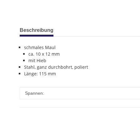
weitere Registerkarten anzeigen
Beschreibung
schmales Maul
ca. 10 x 12 mm
mit Hieb
Stahl, ganz durchbohrt, poliert
Länge: 115 mm
Produkteigenschaft
Wert
Spannen: