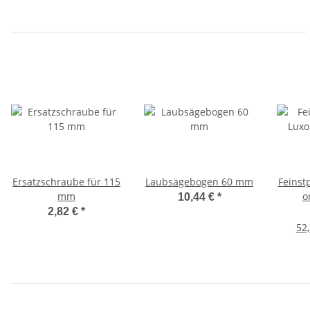
Ersatzschraube für 115
Laubsägebogen 60 mm
Feinst
mm
o
10,44 €
*
2,82 €
*
52,