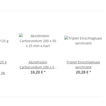
25 g
Abziehstein
Triplet Einschlaglupe
Carborundum 200 x 50
verchromt
x 25 mm x-hart
16,20 €
*
20,28 €
*
1 kg