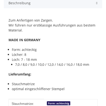
Beschreibung
Zum Anfertigen von Zargen.
Wir führen nur erstklassige Ausführungen aus bestem
Material.
MADE IN GERMANY
Form: achteckig
Löcher: 8
Loch: 7 - 18 mm
7,0 / 8,0 / 9,0 / 10,0 / 12,0 / 14,0 / 16,0 / 18,0 mm
Lieferumfang:
Stauchmatrize
optimal eingeschliffener Stempel
Produkteigenschaft
Wert
Form: achteckig
Stauchmatrize: