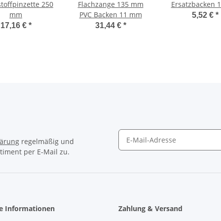
toffpinzette 250
Flachzange 135 mm
Ersatzbacken 
mm
PVC Backen 11 mm
5,52 €
*
17,16 €
*
31,44 €
*
lärung
regelmäßig und
timent per E-Mail zu.
Newsletter Abonnieren
he Informationen
Zahlung & Versand