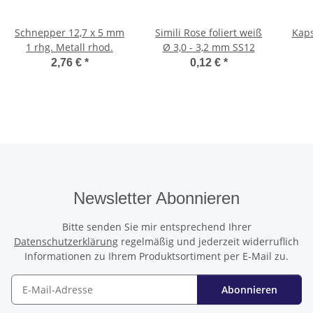
Schnepper 12,7 x 5 mm
Simili Rose foliert weiß
Kaps
1 rhg. Metall rhod.
Ø 3,0 - 3,2 mm SS12
2,76 €
*
0,12 €
*
Newsletter Abonnieren
Bitte senden Sie mir entsprechend Ihrer
Datenschutzerklärung
regelmäßig und jederzeit widerruflich
Informationen zu Ihrem Produktsortiment per E-Mail zu.
Abonnieren
Newsletter Abonnieren