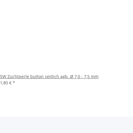
SW Zuchtperle button seitlich agb. Ø 7,0 - 7,5 mm
1,80 €
*