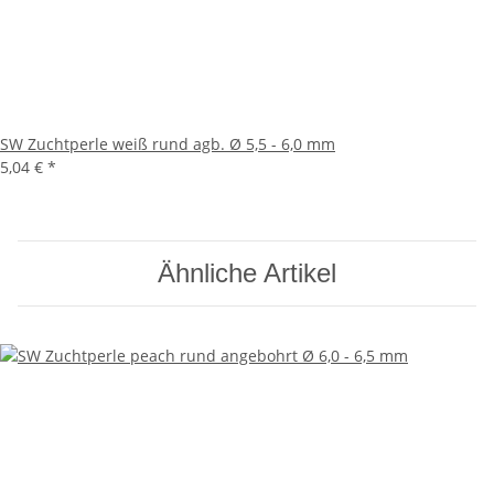
SW Zuchtperle weiß rund agb. Ø 5,5 - 6,0 mm
5,04 €
*
Ähnliche Artikel