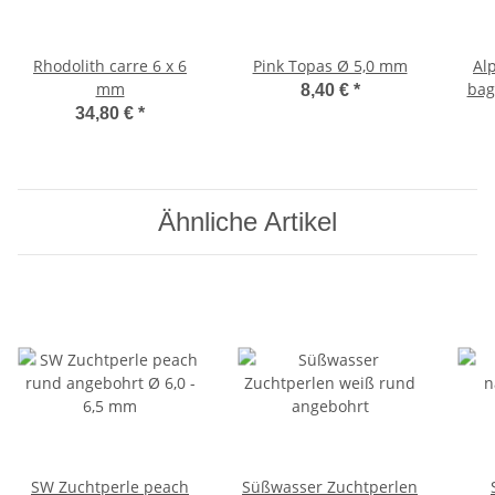
Rhodolith carre 6 x 6
Pink Topas Ø 5,0 mm
Al
mm
bag
8,40 €
*
34,80 €
*
Ähnliche Artikel
SW Zuchtperle peach
Süßwasser Zuchtperlen