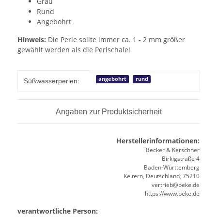
Grau
Rund
Angebohrt
Hinweis:
Die Perle sollte immer ca. 1 - 2 mm größer
gewählt werden als die Perlschale!
Produkteigenschaft
Wert
angebohrt
rund
Süßwasserperlen:
Angaben zur Produktsicherheit
Herstellerinformationen:
Becker & Kerschner
Birkigstraße 4
Baden-Württemberg
Keltern, Deutschland, 75210
vertrieb@beke.de
https://www.beke.de
verantwortliche Person: