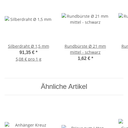
Silberdraht Ø 1,5 mm
Rundbürste Ø 21 mm
Ru
mittel - schwarz
91,35 €
*
1,62 €
*
5,08 € pro 1 g
Ähnliche Artikel