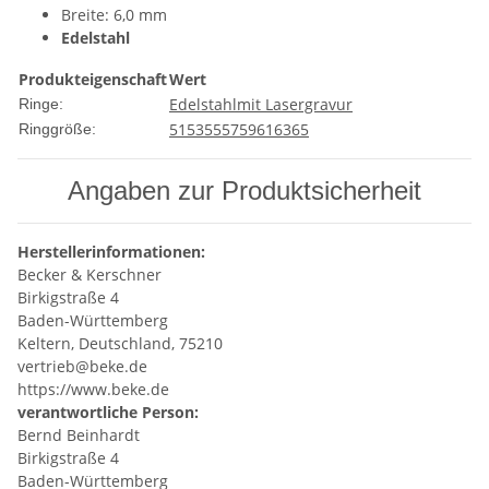
Breite: 6,0 mm
Edelstahl
Produkteigenschaft
Wert
Edelstahl
mit Lasergravur
Ringe:
51
53
55
57
59
61
63
65
Ringgröße:
Angaben zur Produktsicherheit
Herstellerinformationen:
Becker & Kerschner
Birkigstraße 4
Baden-Württemberg
Keltern, Deutschland, 75210
vertrieb@beke.de
https://www.beke.de
verantwortliche Person:
Bernd Beinhardt
Birkigstraße 4
Baden-Württemberg