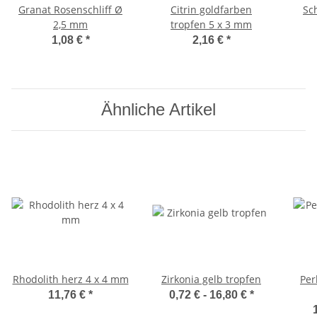
Granat Rosenschliff Ø
Citrin goldfarben
Sc
2,5 mm
tropfen 5 x 3 mm
1,08 €
*
2,16 €
*
Ähnliche Artikel
Rhodolith herz 4 x 4 mm
Zirkonia gelb tropfen
Per
11,76 €
*
0,72 € -
16,80 €
*