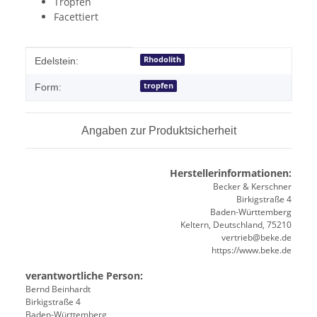
Tropfen
Facettiert
Produkteigenschaft
Wert
Rhodolith
Edelstein:
tropfen
Form:
Angaben zur Produktsicherheit
Herstellerinformationen:
Becker & Kerschner
Birkigstraße 4
Baden-Württemberg
Keltern, Deutschland, 75210
vertrieb@beke.de
https://www.beke.de
verantwortliche Person:
Bernd Beinhardt
Birkigstraße 4
Baden-Württemberg