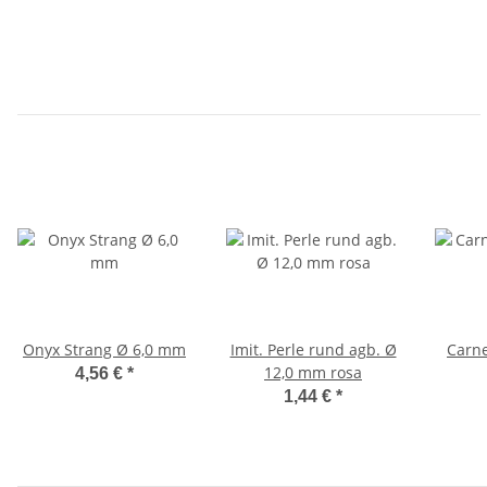
Onyx Strang Ø 6,0 mm
Imit. Perle rund agb. Ø
Carne
12,0 mm rosa
4,56 €
*
1,44 €
*