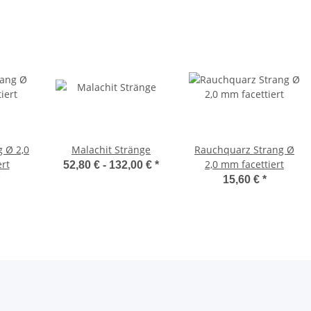
g Ø 2,0
Malachit Stränge
Rauchquarz Strang Ø
rt
2,0 mm facettiert
52,80 € -
132,00 €
*
15,60 €
*