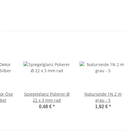
kor Öse
Spiegelglanz Polierer Ø
Naturseide 1N 2 m
lber
22 x 3 mm rad
grau - 5
0,48 €
*
1,92 €
*