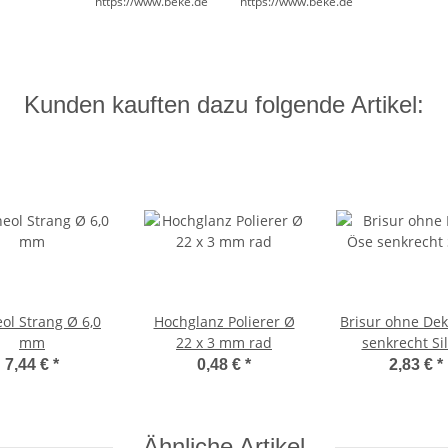
https://www.beke.de
https://www.beke.de
Kunden kauften dazu folgende Artikel:
ol Strang Ø 6,0
Hochglanz Polierer Ø
Brisur ohne De
mm
22 x 3 mm rad
senkrecht Si
7,44 €
*
0,48 €
*
2,83 €
*
Ähnliche Artikel