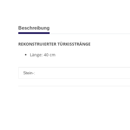
weitere Registerkarten anzeigen
Beschreibung
REKONSTRUIERTER TÜRKISSTRÄNGE
Länge: 40 cm
Produkteigenschaft
Wert
Stein-: