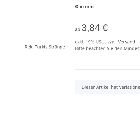
Ø in mm
3,84 €
ab
exkl. 19% USt. , zzgl.
Versand
Bitte beachten Sie den Mindes
x
Dieser Artikel hat Variatio