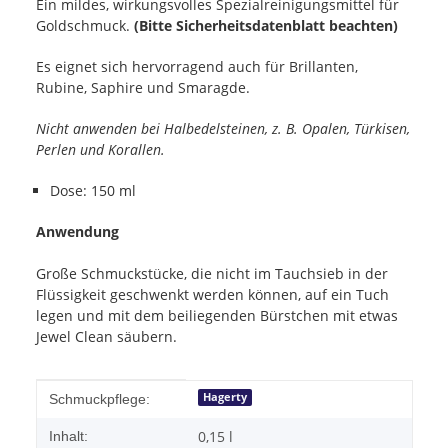
Ein mildes, wirkungsvolles Spezialreinigungsmittel für
Goldschmuck.
(
Bitte Sicherheitsdatenblatt beachten)
Es eignet sich hervorragend auch für Brillanten,
Rubine, Saphire und Smaragde.
Nicht anwenden bei Halbedelsteinen, z. B. Opalen, Türkisen,
Perlen und Korallen.
Dose: 150 ml
Anwendung
Große Schmuckstücke, die nicht im Tauchsieb in der
Flüssigkeit geschwenkt werden können, auf ein Tuch
legen und mit dem beiliegenden Bürstchen mit etwas
Jewel Clean säubern.
Produkteigenschaft
Wert
Hagerty
Schmuckpflege:
0,15 l
Inhalt: