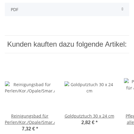
PDF
Kunden kauften dazu folgende Artikel:
Reinigungsbad für
Goldputztuch 30 x 24 cm
Pfle
Perlen/Kor./Opale/Smar./Türkise
all
2,82 €
*
7,32 €
*