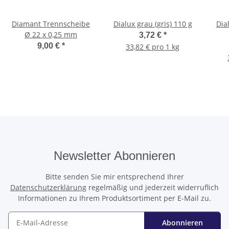
Diamant Trennscheibe
Dialux grau (gris) 110 g
Dia
Ø 22 x 0,25 mm
3,72 €
*
9,00 €
*
33,82 € pro 1 kg
Newsletter Abonnieren
Bitte senden Sie mir entsprechend Ihrer
Datenschutzerklärung
regelmäßig und jederzeit widerruflich
Informationen zu Ihrem Produktsortiment per E-Mail zu.
Abonnieren