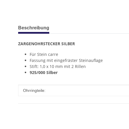
weitere Registerkarten anzeigen
Beschreibung
ZARGENOHRSTECKER SILBER
Für Stein carre
Fassung mit eingefräster Steinauflage
Stift: 1,0 x 10 mm mit 2 Rillen
925/000 Silber
Produkteigenschaft
Wert
Ohrringteile: