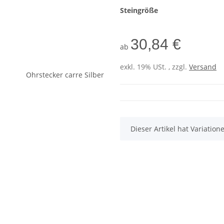
Steingröße
30,84 €
ab
exkl. 19% USt. , zzgl.
Versand
x
Dieser Artikel hat Variatio