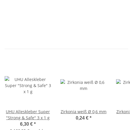
UHU Alleskleber Super
Zirkonia weiß Ø 0,6 mm
Zirkon
"Strong & Safe" 3 x 1 g
0,24 €
*
6,30 €
*