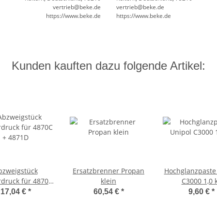
vertrieb@beke.de
vertrieb@beke.de
https://www.beke.de
https://www.beke.de
Kunden kauften dazu folgende Artikel:
bzweigstück
Ersatzbrenner Propan
Hochglanzpaste
druck für 4870C
klein
C3000 1,0 
+ 4871D
17,04 €
*
60,54 €
*
9,60 €
*