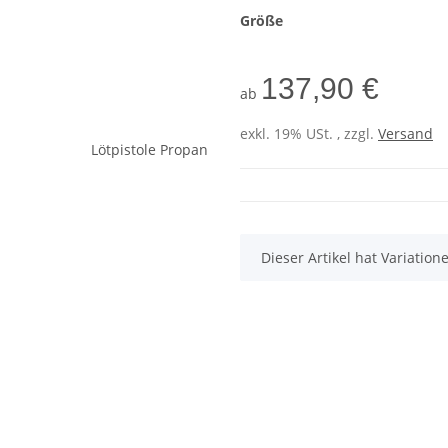
Größe
137,90 €
ab
exkl. 19% USt. , zzgl.
Versand
x
Dieser Artikel hat Variatio