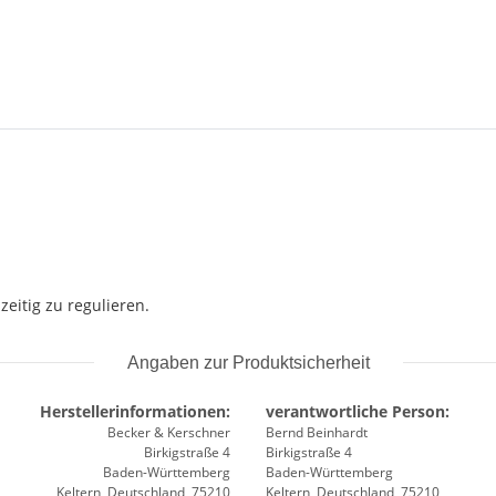
eitig zu regulieren.
Angaben zur Produktsicherheit
Herstellerinformationen:
verantwortliche Person:
Becker & Kerschner
Bernd Beinhardt
Birkigstraße 4
Birkigstraße 4
Baden-Württemberg
Baden-Württemberg
Keltern, Deutschland, 75210
Keltern, Deutschland, 75210