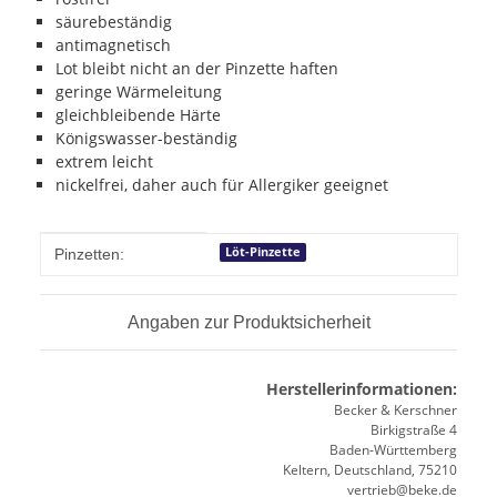
säurebeständig
antimagnetisch
Lot bleibt nicht an der Pinzette haften
geringe Wärmeleitung
gleichbleibende Härte
Königswasser-beständig
extrem leicht
nickelfrei, daher auch für Allergiker geeignet
Produkteigenschaft
Wert
Löt-Pinzette
Pinzetten:
Angaben zur Produktsicherheit
Herstellerinformationen:
Becker & Kerschner
Birkigstraße 4
Baden-Württemberg
Keltern, Deutschland, 75210
vertrieb@beke.de