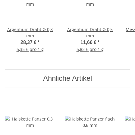
Argentium Draht Ø 0,8
Argentium Draht Ø 0,5
Mess
mm
mm
28,37 €
*
11,66 €
*
5,35 € pro 1 g
5,83 € pro 1 g
Ähnliche Artikel