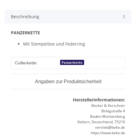
Beschreibung
PANZERKETTE
Mit Stempelöse und Federring
Produkteigenschaft
Wert
Panzerkette
Collierkette:
Angaben zur Produktsicherheit
Herstellerinformationen:
Becker & Kerschner
Birkigstraße 4
Baden-Württemberg
Keltern, Deutschland, 75210
vertrieb@beke.de
https://www.beke.de