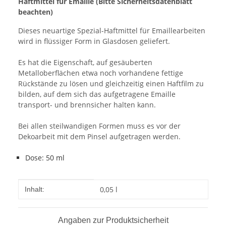
Haftmittel für Emaille (Bitte Sicherheitsdatenblatt
beachten)
Dieses neuartige Spezial-Haftmittel für Emaillearbeiten
wird in flüssiger Form in Glasdosen geliefert.
Es hat die Eigenschaft, auf gesäuberten
Metalloberflächen etwa noch vorhandene fettige
Rückstände zu lösen und gleichzeitig einen Haftfilm zu
bilden, auf dem sich das aufgetragene Emaille
transport- und brennsicher halten kann.
Bei allen steilwandigen Formen muss es vor der
Dekoarbeit mit dem Pinsel aufgetragen werden.
Dose: 50 ml
Produkteigenschaft
Wert
0,05 l
Inhalt:
Angaben zur Produktsicherheit